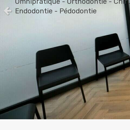
SIBERT
Omnipratique - Orthodontie - Chiru
Endodontie - Pédodontie
Slide précédent
Omnipratique - Orthodontie - Chiru
Endodontie - Pédodontie