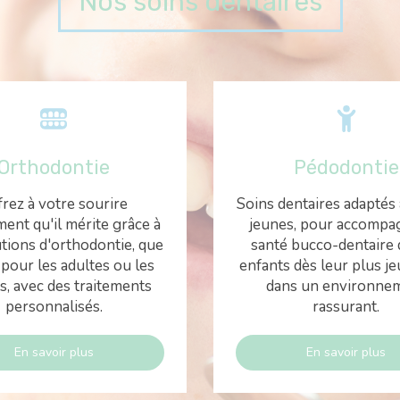
Nos soins dentaires
Orthodontie
Pédodontie
frez à votre sourire
Soins dentaires adaptés
ment qu'il mérite grâce à
jeunes, pour accompa
tions d'orthodontie, que
santé bucco-dentaire 
 pour les adultes ou les
enfants dès leur plus je
s, avec des traitements
dans un environne
personnalisés.
rassurant.
En savoir plus
En savoir plus