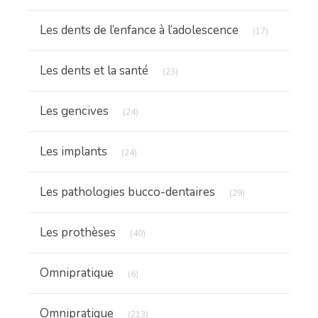
Articles Cou
Les dents de l’enfance à l’adolescence
(17)
Articles Count
Les dents et la santé
(23)
Articles Count
Les gencives
(24)
Articles Count
Les implants
(24)
Articles Count
Les pathologies bucco-dentaires
(29)
Articles Count
Les prothèses
(40)
Articles Count
Omnipratique
(6)
Articles Count
Omnipratique
(213)