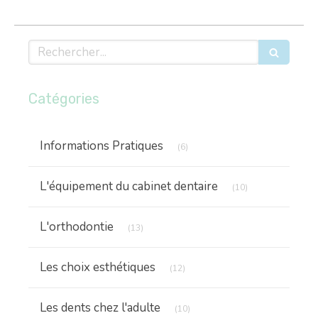
Rechercher
Catégories
Articles Count
Informations Pratiques
(6)
Articles Count
L'équipement du cabinet dentaire
(10)
Articles Count
L'orthodontie
(13)
Articles Count
Les choix esthétiques
(12)
Articles Count
Les dents chez l'adulte
(10)