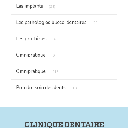
Articles Count
Les implants
(24)
Articles Count
Les pathologies bucco-dentaires
(29)
Articles Count
Les prothèses
(40)
Articles Count
Omnipratique
(6)
Articles Count
Omnipratique
(213)
Articles Count
Prendre soin des dents
(18)
CLINIQUE DENTAIRE