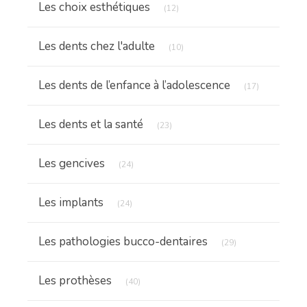
Les choix esthétiques
(12)
Articles Count
Les dents chez l'adulte
(10)
Articles Cou
Les dents de l’enfance à l’adolescence
(17)
Articles Count
Les dents et la santé
(23)
Articles Count
Les gencives
(24)
Articles Count
Les implants
(24)
Articles Count
Les pathologies bucco-dentaires
(29)
Articles Count
Les prothèses
(40)