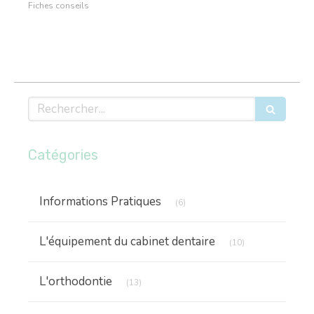
Fiches conseils
Rechercher
Catégories
Articles Count
Informations Pratiques
(6)
Articles Count
L'équipement du cabinet dentaire
(10)
Articles Count
L'orthodontie
(13)
Articles Count