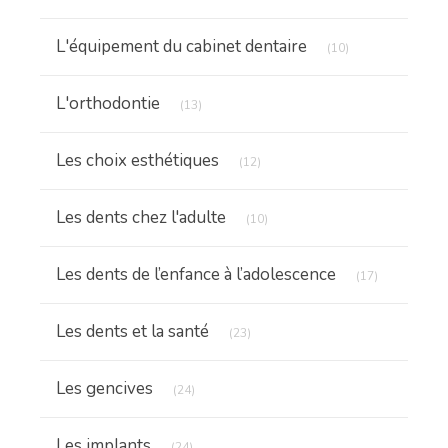
Articles Count
L'équipement du cabinet dentaire
(10)
Articles Count
L'orthodontie
(13)
Articles Count
Les choix esthétiques
(12)
Articles Count
Les dents chez l'adulte
(10)
Articles Cou
Les dents de l’enfance à l’adolescence
(17)
Articles Count
Les dents et la santé
(23)
Articles Count
Les gencives
(24)
Articles Count
Les implants
(24)