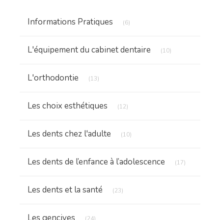
Articles Count
Informations Pratiques
(6)
Articles Count
L'équipement du cabinet dentaire
(10)
Articles Count
L'orthodontie
(13)
Articles Count
Les choix esthétiques
(12)
Articles Count
Les dents chez l'adulte
(10)
Articles Cou
Les dents de l’enfance à l’adolescence
(17)
Articles Count
Les dents et la santé
(23)
Articles Count
Les gencives
(24)