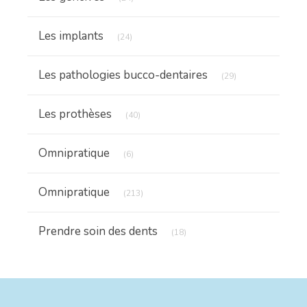
Articles Count
Les implants
(24)
Articles Count
Les pathologies bucco-dentaires
(29)
Articles Count
Les prothèses
(40)
Articles Count
Omnipratique
(6)
Articles Count
Omnipratique
(213)
Articles Count
Prendre soin des dents
(18)