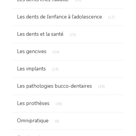
Articles Cou
Les dents de l’enfance à l’adolescence
(17)
Articles Count
Les dents et la santé
(23)
Articles Count
Les gencives
(24)
Articles Count
Les implants
(24)
Articles Count
Les pathologies bucco-dentaires
(29)
Articles Count
Les prothèses
(40)
Articles Count
Omnipratique
(6)
Articles Count