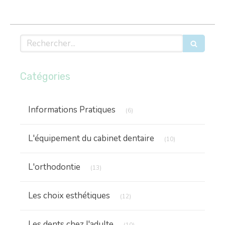
Rechercher
Catégories
Articles Count
Informations Pratiques
(6)
Articles Count
L'équipement du cabinet dentaire
(10)
Articles Count
L'orthodontie
(13)
Articles Count
Les choix esthétiques
(12)
Articles Count
Les dents chez l'adulte
(10)