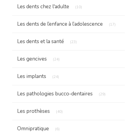
Articles Count
Les dents chez l'adulte
(10)
Articles Cou
Les dents de l’enfance à l’adolescence
(17)
Articles Count
Les dents et la santé
(23)
Articles Count
Les gencives
(24)
Articles Count
Les implants
(24)
Articles Count
Les pathologies bucco-dentaires
(29)
Articles Count
Les prothèses
(40)
Articles Count
Omnipratique
(6)