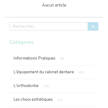
Aucun article
Rechercher
Catégories
Articles Count
Informations Pratiques
(6)
Articles Count
L'équipement du cabinet dentaire
(10)
Articles Count
L'orthodontie
(13)
Articles Count
Les choix esthétiques
(12)