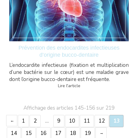
Prévention des endocardites infectieuses
d’origine bucco-dentaire
L’endocardite infectieuse (fixation et multiplication
d’une bactérie sur le cœur) est une maladie grave
dont l’origine bucco-dentaire est fréquente.
Lire l'article
Affichage des articles 145-156 sur 219
1
2
…
9
10
11
12
13
14
15
16
17
18
19