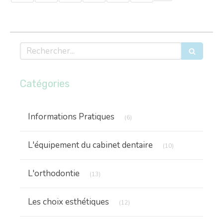
Rechercher
Catégories
Articles Count
Informations Pratiques
(6)
Articles Count
L'équipement du cabinet dentaire
(10)
Articles Count
L'orthodontie
(13)
Articles Count
Les choix esthétiques
(12)