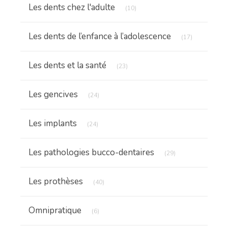
Articles Count
Les dents chez l'adulte
(10)
Articles Cou
Les dents de l’enfance à l’adolescence
(17)
Articles Count
Les dents et la santé
(23)
Articles Count
Les gencives
(24)
Articles Count
Les implants
(24)
Articles Count
Les pathologies bucco-dentaires
(29)
Articles Count
Les prothèses
(40)
Articles Count
Omnipratique
(6)